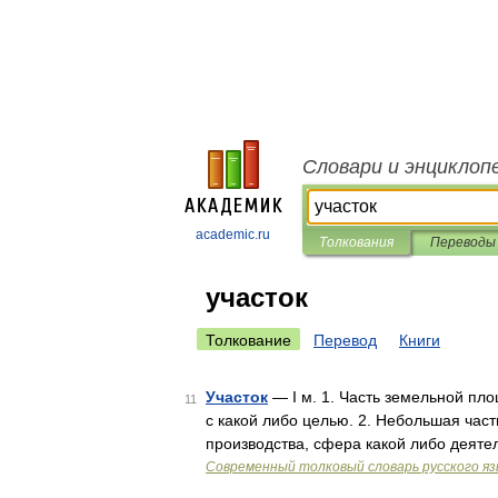
Словари и энциклоп
academic.ru
Толкования
Переводы
участок
Толкование
Перевод
Книги
Участок
— I м. 1. Часть земельной пл
11
с какой либо целью. 2. Небольшая часть
производства, сфера какой либо деятель
Современный толковый словарь русского я