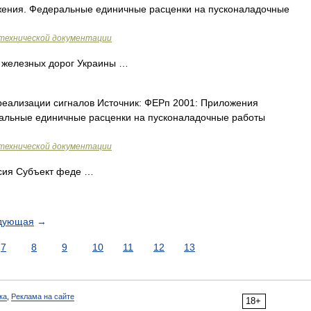
ожения. Федеральные единичные расценки на пусконаладочные
технической документации
 железных дорог Украины …
реализации сигналов Источник: ФЕРп 2001: Приложения
еральные единичные расценки на пусконаладочные работы
технической документации
сия Субъект феде …
дующая
→
7
8
9
10
11
12
13
ка
,
Реклама на сайте
18+