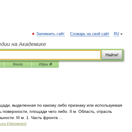
Запомнить сайт
Словарь на свой сайт
RU
едии на Академике
Найти!
Книги
Игры ⚽
ощади, выделенная по какому либо признаку или используемая
 поверхности, площади чего либо. II м. Область, отрасль
ности. III м. 1. Часть фронта …
зыка Ефремовой