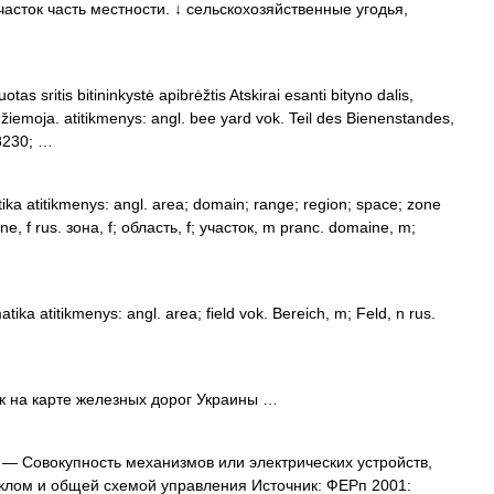
асток часть местности. ↓ сельскохозяйственные угодья,
as sritis bitininkystė apibrėžtis Atskirai esanti bityno dalis,
 žiemoja. atitikmenys: angl. bee yard vok. Teil des Bienenstandes,
#8230; …
tika atitikmenys: angl. area; domain; range; region; space; zone
ne, f rus. зона, f; область, f; участок, m pranc. domaine, m;
tika atitikmenys: angl. area; field vok. Bereich, m; Feld, n rus.
 на карте железных дорог Украины …
— Совокупность механизмов или электрических устройств,
клом и общей схемой управления Источник: ФЕРп 2001: