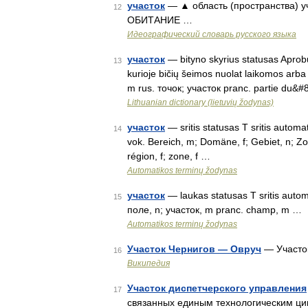
участок
— ▲ область (пространства) уч
12
ОБИТАНИЕ …
Идеографический словарь русского языка
участок
— bityno skyrius statusas Aprobuot
13
kurioje bičių šeimos nuolat laikomos arba
m rus. точок; участок pranc. partie du&
Lithuanian dictionary (lietuvių žodynas)
участок
— sritis statusas T sritis automa
14
vok. Bereich, m; Domäne, f; Gebiet, n; Zo
région, f; zone, f …
Automatikos terminų žodynas
участок
— laukas statusas T sritis automa
15
поле, n; участок, m pranc. champ, m …
Automatikos terminų žodynas
Участок Чернигов — Овруч
— Участок
16
Википедия
Участок диспетчерского управления
17
связанных единым технологическим ци