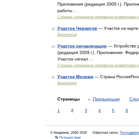
Приложения (редакция 2009 г.). Прил
работы …
Словарь-справочник терминов нормативно-
Участок Чернигов
— Участок на карте
18
Википедия
Участок сигнализации
— Устройство 
19
(редакция 2009 г.). Приложения. Фед
Участок сигнал …
Словарь-справочник терминов нормативно-
Участок Мележи
— Страна РоссияРос
20
Википедия
Страницы
←
Предыдущая
Сле
1
2
3
4
5
6
© Академик, 2000-2026
Обратная связь:
Техподдерж
👣 Путешествия